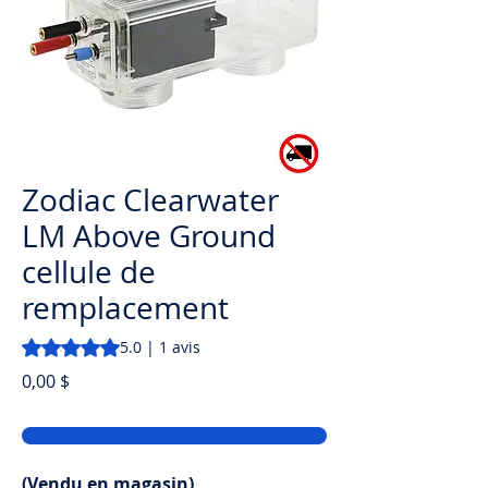
Zodiac Clearwater
LM Above Ground
cellule de
remplacement
La note est de 5.0 sur cinq étoiles selon 1 avis
5.0 | 1 avis
Prix
0,00 $
(Vendu en magasin)