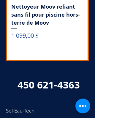
Nettoyeur Moov reliant
sans fil pour piscine hors-
terre de Moov
Prix
1 099,00 $
.
450 621-4363
Sel-Eau-Tech
802, boul. Industriel
Bois-des-Filion, QC