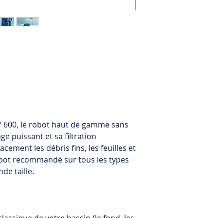
Jet cleaning of step
Battery
: Lithium-io
as it descends the s
and brushes the surf
Charger
: powerful 
coverage cleaning 
Filter full indicator
4 Cleaning modes: S
waterline, steps), B
Filter type
: Multi-l
toughest grime), Ec
panels
Eco Mode: Keeps you
on a single charge 
Filtration system
: 
3, or 6 cycles over 
intervals)
Active brush
: Yes
Y 600, le robot haut de gamme sans
Click Up™ Feature: S
ge puissant et sa filtration
Brush types
: Stand
robot in the middle o
cement les débris fins, les feuilles et
climb the wall so yo
robot recommandé sur tous les types
Warranty
: 3 years
practical! In additio
de taille.
included.
Connectivity
: Mayt
Click to Stop feature
Echo mode
: Up to 
robot at any time.
charge