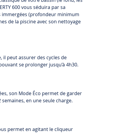
classique de votre bassin (le fond, les
Automatic return: Re
LIBERTY 600 vous séduira par sa
Retrieval hook
: in
choice at the end of
ges immergées (profondeur minimum
hes de la piscine avec son nettoyage
Maximum pool siz
Connectivity: When t
can use the Maytron
Robot weight:
12 kg
program cleaning mo
wall, view informati
Weekly timer
: No
and battery status,
access a troublesho
 il peut assurer des cycles de
Delayed start:
No
pouvant se prolonger jusqu’à 4h30.
cées, son Mode Éco permet de garder
2 semaines, en une seule charge.
ous permet en agitant le cliqueur