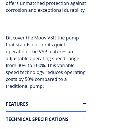
offers unmatched protection against
corrosion and exceptional durability.
Discover the Moov VSP, the pump
that stands out for its quiet
operation. The VSP features an
adjustable operating speed range
from 30% to 100%. This variable-
speed technology reduces operating
costs by 50% compared to a
traditional pump.
FEATURES
Technologie écoénergétique :
Conçue
TECHNICAL SPECIFICATIONS
pour offrir une excellente efficacité
énergétique et réduire la consommation